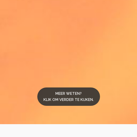
MEER WETEN?
KLIK OM VERDER TE KIJKEN.